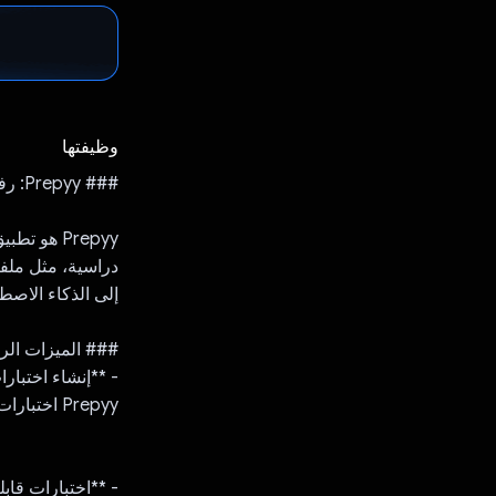
وظيفتها
### Prepyy: رفيقك الذكي في الدراسة
إلى الذكاء الاصطناعي من
### الميزات الرئ
- **إنشاء اختبار
Prepyy اختبارات مخصّصة من نوع "خيارات متعدّدة" لمساعدتك في الدراسة بذكاء.
- **اختبارات قاب