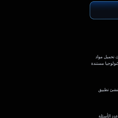
حداث ثورة في تجربة التعلّم. باستخدام Prepyy، يمكنك تحميل مواد
ام تكنولوجيا مستندة
ينشئ تطبيق
دد الأسئلة