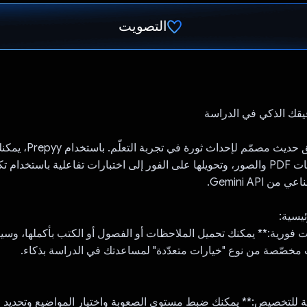
التصويت
تم التصويت.
Prepyy هو تطبيق حديث مصمّم لإ
دراسية، مثل ملفات PDF والصور، وتحويلها على الفور إلى اختبارات تفاعلية باستخد
 Gemini API.
يسية:
ات فورية:** يمكنك تحميل الملاحظات أو الفصول أو الكتب بأكملها، وس
لة للتخصيص:** يمكنك ضبط مستوى الصعوبة واختيار المواضيع وتحديد ع