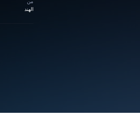
من
الهند