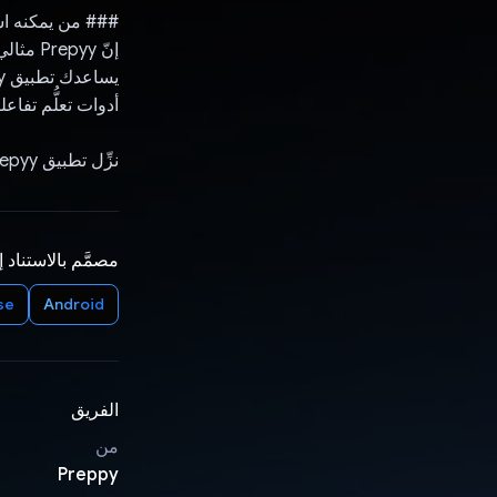
### من يمكنه استخدام
إنّ yy
أدوات تعلُّم تفاعلي
نزِّل تطبيق Prepyy وابدأ بتغيير طريقة دراستك.
مصمَّم بالاستناد 
se
Android
الفريق
من
Preppy