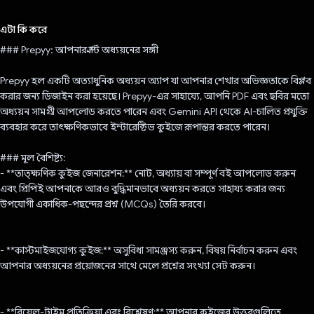
ভোট দিয়েছেন!
এটা কি করে
### Prepyy: আপনার স্মার্ট অধ্যয়নের সঙ্গী
Prepyy হল একটি অত্যাধুনিক অধ্যয়ন অ্যাপ যা আপনার শেখার অভিজ্ঞতাকে বিপ্লব
করার জন্য ডিজাইন করা হয়েছে। Prepyy-এর সাহায্যে, আপনি PDF এবং ছবির মতো
অধ্যয়ন সামগ্রী আপলোড করতে পারেন এবং Gemini API থেকে AI-চালিত প্রযুক্তি
ব্যবহার করে তাৎক্ষণিকভাবে ইন্টারেক্টিভ কুইজে রূপান্তর করতে পারেন।
### মূল বৈশিষ্ট্য:
- **তাত্ক্ষণিক কুইজ জেনারেশন:** নোট, অধ্যায় বা সম্পূর্ণ বই আপলোড করুন
এবং প্রিপিই আপনাকে আরও বুদ্ধিমানভাবে অধ্যয়ন করতে সাহায্য করার জন্য
উপযোগী একাধিক-পছন্দের প্রশ্ন (MCQs) তৈরি করবে।
- **কাস্টমাইজযোগ্য কুইজ:** অসুবিধা সামঞ্জস্য করুন, বিষয় নির্বাচন করুন এবং
আপনার অধ্যয়নের প্রয়োজনের সাথে মেলে প্রশ্নের সংখ্যা সেট করুন।
- **রিয়েল-টাইম প্রতিক্রিয়া এবং বিশ্লেষণ:** আপনার কুইজের উত্তরগুলিতে