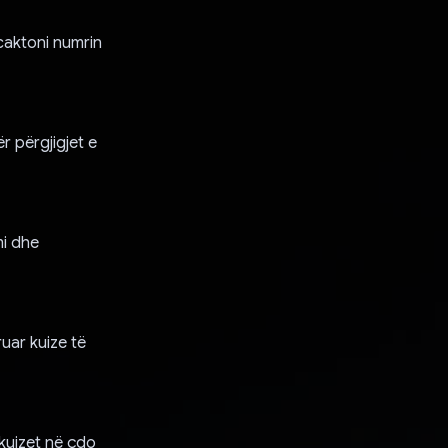
 caktoni numrin
r përgjigjet e
mi dhe
ruar kuize të
 kuizet në çdo