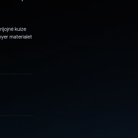
ijojnë kuize
hyer materialet