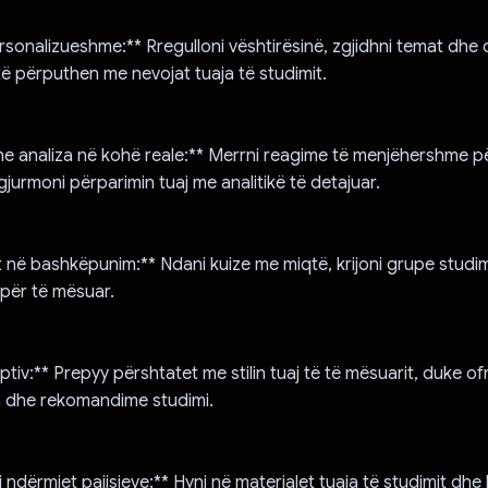
ersonalizueshme:** Rregulloni vështirësinë, zgjidhni temat dhe
të përputhen me nevojat tuaja të studimit.
e analiza në kohë reale:** Merrni reagime të menjëhershme pë
 gjurmoni përparimin tuaj me analitikë të detajuar.
t në bashkëpunim:** Ndani kuize me miqtë, krijoni grupe studi
për të mësuar.
tiv:** Prepyy përshtatet me stilin tuaj të të mësuarit, duke of
a dhe rekomandime studimi.
i ndërmjet pajisjeve:** Hyni në materialet tuaja të studimit dhe