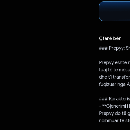
Çfarë bën
### Prepyy: Sho
Prepyy është nj
tuaj të të mës
dhe t'i transf
fuqizuar nga A
### Karakteris
- **Gjenerimi i
Prepyy do të g
ndihmuar të st