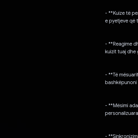
- **Kuize të p
e pyetjeve që 
- **Reagime dh
kuizit tuaj dhe
- **Të mësuari
bashkëpunoni 
- **Mësimi adap
personalizuar
- **Sinkronizim