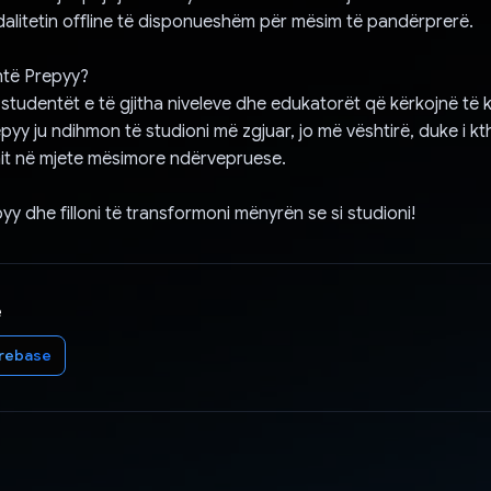
dalitetin offline të disponueshëm për mësim të pandërprerë.
htë Prepyy?
studentët e të gjitha niveleve dhe edukatorët që kërkojnë të kr
pyy ju ndihmon të studioni më zgjuar, jo më vështirë, duke i kt
mit në mjete mësimore ndërvepruese.
yy dhe filloni të transformoni mënyrën se si studioni!
e
irebase