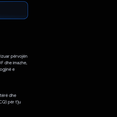
rizuar përvojën
PDF dhe imazhe,
ogjinë e
 tërë dhe
Q) për t'ju