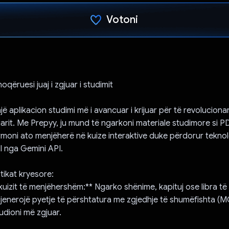
Votoni
Votuar!
qëruesi juaj i zgjuar i studimit
ë aplikacion studimi më i avancuar i krijuar për të revoluciona
uarit. Me Prepyy, ju mund të ngarkoni materiale studimore si 
ormoni ato menjëherë në kuize interaktive duke përdorur teknol
I nga Gemini API.
tikat kryesore:
 kuizit të menjëhershëm:** Ngarko shënime, kapituj ose libra të
jenerojë pyetje të përshtatura me zgjedhje të shumëfishta (MC
udioni më zgjuar.