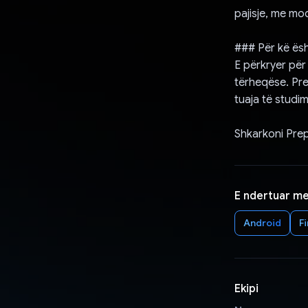
pajisje, me mo
### Për kë ës
E përkryer për 
tërheqëse. Pre
tuaja të studi
Shkarkoni Prep
E ndertuar m
Android
F
Ekipi