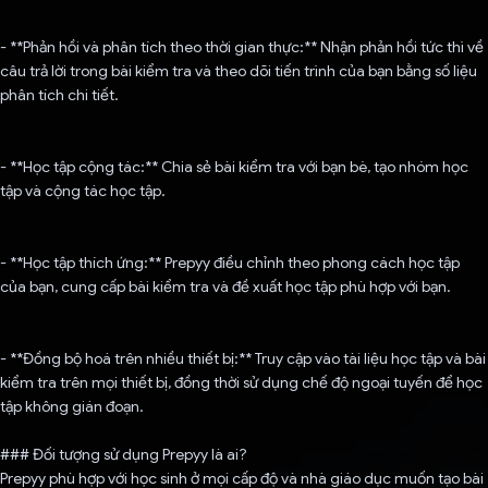
- **Phản hồi và phân tích theo thời gian thực:** Nhận phản hồi tức thì về
câu trả lời trong bài kiểm tra và theo dõi tiến trình của bạn bằng số liệu
phân tích chi tiết.
- **Học tập cộng tác:** Chia sẻ bài kiểm tra với bạn bè, tạo nhóm học
tập và cộng tác học tập.
- **Học tập thích ứng:** Prepyy điều chỉnh theo phong cách học tập
của bạn, cung cấp bài kiểm tra và đề xuất học tập phù hợp với bạn.
- **Đồng bộ hoá trên nhiều thiết bị:** Truy cập vào tài liệu học tập và bài
kiểm tra trên mọi thiết bị, đồng thời sử dụng chế độ ngoại tuyến để học
tập không gián đoạn.
### Đối tượng sử dụng Prepyy là ai?
Prepyy phù hợp với học sinh ở mọi cấp độ và nhà giáo dục muốn tạo bài