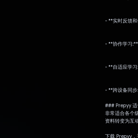
- **实时反
- **协作学
- **自适应学
- **跨设备
### Prepy
非常适合各个级
资料转变为互
下载 Prepy