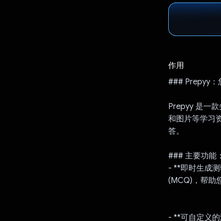
作用
### Prep
Prepyy 是
和图片等学习资料
答。
### 主要功能
- **即时生成
(MCQ)，帮
- **可自定