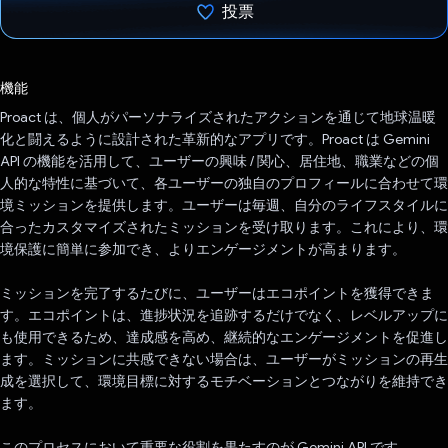
投票
投票済み
機能
Proact は、個人がパーソナライズされたアクションを通じて地球温暖
化と闘えるように設計された革新的なアプリです。Proact は Gemini
API の機能を活用して、ユーザーの興味 / 関心、居住地、職業などの個
人的な特性に基づいて、各ユーザーの独自のプロフィールに合わせて環
境ミッションを提供します。ユーザーは毎週、自分のライフスタイルに
合ったカスタマイズされたミッションを受け取ります。これにより、環
境保護に簡単に参加でき、よりエンゲージメントが高まります。
ミッションを完了するたびに、ユーザーはエコポイントを獲得できま
す。エコポイントは、進捗状況を追跡するだけでなく、レベルアップに
も使用できるため、達成感を高め、継続的なエンゲージメントを促進し
ます。ミッションに共感できない場合は、ユーザーがミッションの再生
成を選択して、環境目標に対するモチベーションとつながりを維持でき
ます。
このプロセスにおいて重要な役割を果たすのが Gemini API です。