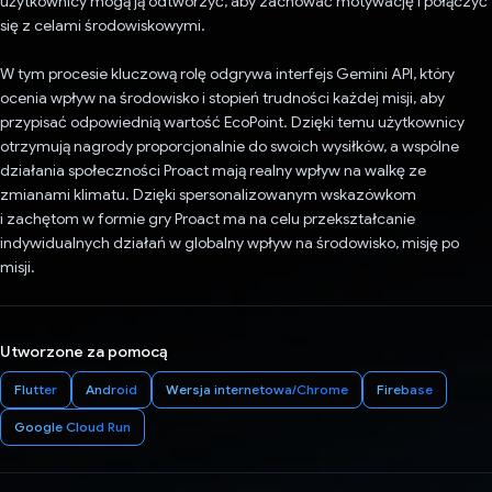
użytkownicy mogą ją odtworzyć, aby zachować motywację i połączyć
się z celami środowiskowymi.
W tym procesie kluczową rolę odgrywa interfejs Gemini API, który
ocenia wpływ na środowisko i stopień trudności każdej misji, aby
przypisać odpowiednią wartość EcoPoint. Dzięki temu użytkownicy
otrzymują nagrody proporcjonalnie do swoich wysiłków, a wspólne
działania społeczności Proact mają realny wpływ na walkę ze
zmianami klimatu. Dzięki spersonalizowanym wskazówkom
i zachętom w formie gry Proact ma na celu przekształcanie
indywidualnych działań w globalny wpływ na środowisko, misję po
misji.
Utworzone za pomocą
Flutter
Android
Wersja internetowa/Chrome
Firebase
Google Cloud Run