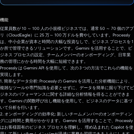
投票済み
機能
従業員数が 10 ～ 100 人の小規模ビジネスでは、通常 50 ～ 70 個のアプ
リ（CloudEagle）に 25 万～ 100 万ドルを費やしています。Processly
は、中小企業が資本と時間の大幅な投資なしで、ビジネス プロセスを 1
か所で管理できるソリューションです。Gemini を活用することで、ビ
ジネス プロセスの設定、チームメンバーのオンボーディング、日常業
務の管理にかかる時間を大幅に短縮できます。
Processly は Gemini API を使用して、次の 3 つの方法でこれらの機能を
実現します。
1. 簡単なデータ分析: Processly の Gemini を活用した分析機能により、
複雑なツールや専門知識を必要とせずに、データを簡単に掘り下げてビ
ジネスのパフォーマンスに関する詳細な分析情報を得ることができま
す。Gemini の関数呼び出し機能を使用して、ビジネスのデータに基づ
いて分析を行います。
2. オンボーディングの効率化: 新しいチームメンバーのオンボーディン
グには時間と費用がかかります。Gemini を活用することで、Processly
はお客様固有のビジネス プロセスを理解し、埋め込まれた Copilot を使
用して新しいチームメンバーが迅速に業務を習得できるようにします。