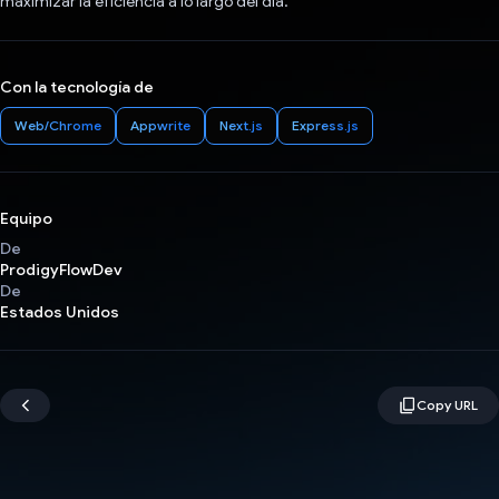
maximizar la eficiencia a lo largo del día.
Con la tecnología de
Web/Chrome
Appwrite
Next.js
Express.js
Equipo
De
ProdigyFlowDev
De
Estados Unidos