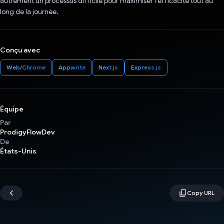
autrement un processus difficile pour maximiser l'efficacité tout au
long de la journée.
Conçu avec
Web/Chrome
Appwrite
Next.js
Express.js
Équipe
Par
ProdigyFlowDev
De
États-Unis