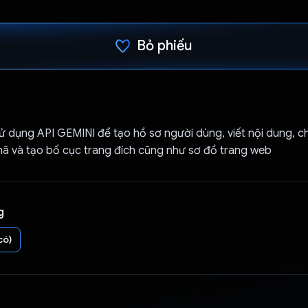
Bỏ phiếu
Đã bình chọn!
ử dụng API GEMINI để tạo hồ sơ người dùng, viết nội dung, c
mã và tạo bố cục trang đích cũng như sơ đồ trang web
g
có)