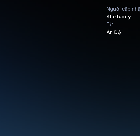
Người cập nh
Startupify
Từ
Ấn Độ