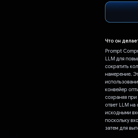
Что он делае
Prompt Compr
LLM для повы
сократить кол
намерение. Э
использования
конвейер опт
сохраняя при
ответ LLM на
исходными вх
поскольку вхо
затем для вып