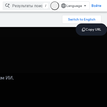
/
Войти
ом ИИ.