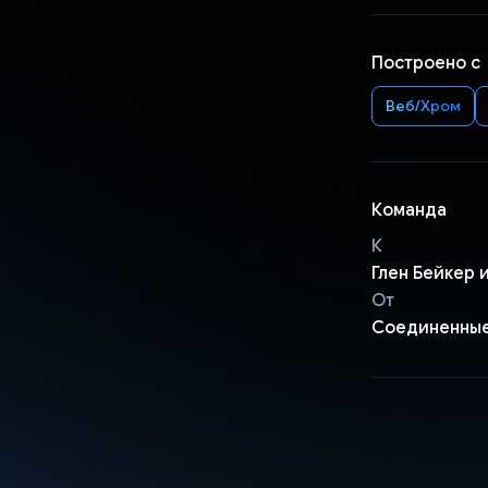
Построено с
Веб/Хром
Команда
К
Глен Бейкер 
От
Соединенны