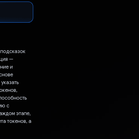
 подсказок
кция —
ение и
основе
 указать
окенов,
способность
ию с
аждом этапе,
та токенов, а