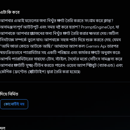
ভোট দিয়েছেন!
এটা কি করে
আপনার এআই মডেলের জন্য নিখুঁত প্রম্পট তৈরি করতে সংগ্রাম করে ক্লান্ত?
অসামঞ্জস্যপূর্ণ আউটপুট এবং সময় নষ্ট করে হতাশ? PromptEngineOpt, যা
আপনাকে আপনার প্রয়োজনের জন্য নিখুঁত প্রম্পট তৈরি করার ক্ষমতা দেয়। জটিল
সিনট্যাক্স সম্পর্কে ভুলে যান। আপনাকে সহজ পাঠ্য দিয়ে শুরু করতে দেয়, যেমন
"আমি জাভা কোডে আটকে আছি।" আমাদের অ্যাপ কল Gemini Api তারপর
স্বয়ংক্রিয়ভাবে প্যারামিটার সহ একটি পরিষ্কার এবং কার্যকর প্রম্পটে অনুবাদ করে৷
আপনি প্যারামিটারের সাহায্যে টোন, স্টাইল, দৈর্ঘ্যের মতো সেটিংস সামঞ্জস্য করে
আপনার প্রম্পটটি সূক্ষ্ম-টিউন করতে পারেন৷ ওয়েব অ্যাপ স্প্রিং বুট (ব্যাকএন্ড) এবং
কৌণিক (ফ্রন্টেন্ড প্রোটোটাইপ) দ্বারা তৈরি করা হয়েছে৷
দিয়ে নির্মিত
কোনোটিই নয়
দল