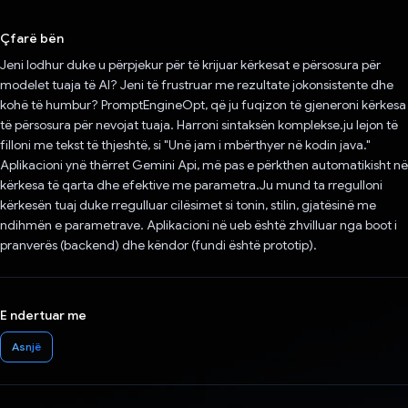
Votuar!
Çfarë bën
Jeni lodhur duke u përpjekur për të krijuar kërkesat e përsosura për
modelet tuaja të AI? Jeni të frustruar me rezultate jokonsistente dhe
kohë të humbur? PromptEngineOpt, që ju fuqizon të gjeneroni kërkesa
të përsosura për nevojat tuaja. Harroni sintaksën komplekse.ju lejon të
filloni me tekst të thjeshtë, si "Unë jam i mbërthyer në kodin java."
Aplikacioni ynë thërret Gemini Api, më pas e përkthen automatikisht në
kërkesa të qarta dhe efektive me parametra.Ju mund ta rregulloni
kërkesën tuaj duke rregulluar cilësimet si tonin, stilin, gjatësinë me
ndihmën e parametrave. Aplikacioni në ueb është zhvilluar nga boot i
pranverës (backend) dhe këndor (fundi është prototip).
E ndertuar me
Asnjë