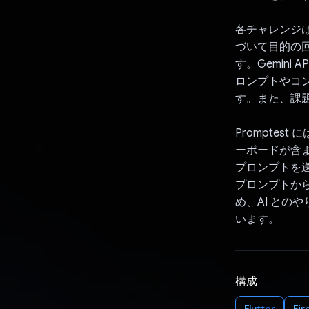
各チャレンジ
づいて目的の回
す。Gemin
ロンプトやコ
す。また、課題
Prompte
ーボードが含
プロンプトを
プロンプトか
め、AI と
います。
構成
Flutter
Fir