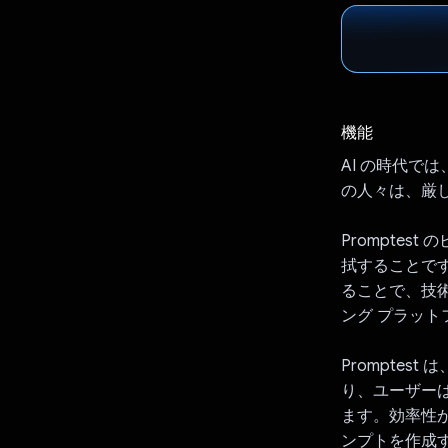
機能
AI の時代で
の人々は、厳
Prompte
拭することです
ることで、技術
ング プラット
Prompte
り、ユーザーは
ます。効率性
ンプトを作成