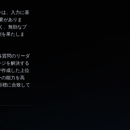
ーは、入力に基
必要がありま
なく、無効なプ
割を果たしま
、各質問のリーダ
ンジを解決する
が作成した上位
ーの能力を高
目標に合致して