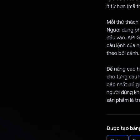
ít từ hơn (mã 
Mỗi thử thách 
Người dùng phả
đầu vào. API G
câu lệnh của 
theo bối cảnh.
Để nâng cao h
cho từng câu h
báo nhất để gi
người dùng khá
sản phẩm là tr
Được tạo bằn