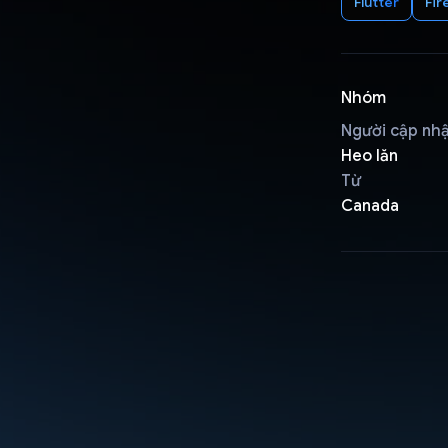
Flutter
Fir
Nhóm
Người cập nh
Heo lăn
Từ
Canada