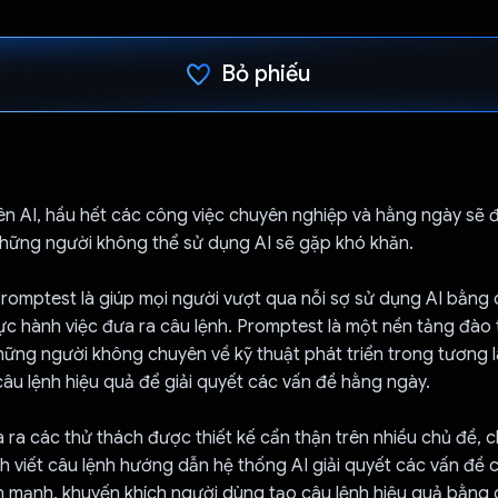
Bỏ phiếu
Đã bình chọn!
ên AI, hầu hết các công việc chuyên nghiệp và hằng ngày sẽ
những người không thể sử dụng AI sẽ gặp khó khăn.
romptest là giúp mọi người vượt qua nỗi sợ sử dụng AI bằng 
ực hành việc đưa ra câu lệnh. Promptest là một nền tảng đào 
hững người không chuyên về kỹ thuật phát triển trong tương l
câu lệnh hiệu quả để giải quyết các vấn đề hằng ngày.
ra các thử thách được thiết kế cẩn thận trên nhiều chủ đề, 
 viết câu lệnh hướng dẫn hệ thống AI giải quyết các vấn đề c
 mạnh, khuyến khích người dùng tạo câu lệnh hiệu quả bằng