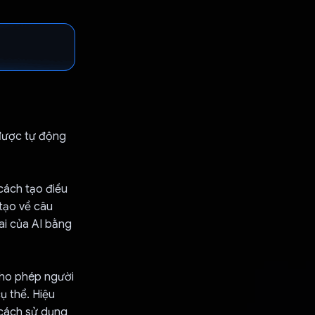
 được tự động
cách tạo điều
tạo về câu
ai của AI bằng
cho phép người
ụ thể. Hiệu
 cách sử dụng