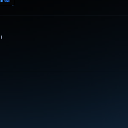
ebase
ật