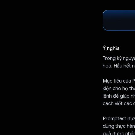
Ý nghĩa
Trong kỷ nguy
hoá. Hầu hết 
Mục tiêu của P
kiện cho họ th
lệnh để giúp n
cách viết các 
Promptest đưa 
dùng thực hành
quả được nhấn