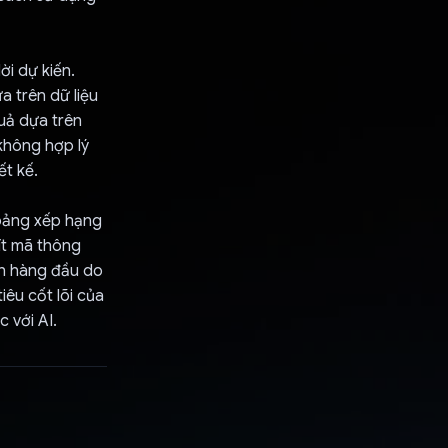
ời dự kiến.
a trên dữ liệu
uả dựa trên
không hợp lý
ết kế.
 bảng xếp hạng
ít mã thông
nh hàng đầu do
iêu cốt lõi của
 với AI.