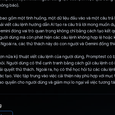
thông báo).
bao gồm một tình huống, một dữ liệu đầu vào và một câu trả l
i viết câu lệnh hướng dẫn AI tạo ra câu trả lời mong muốn dự
emini đóng vai trò quan trọng không chỉ bằng cách tạo kết q
người dùng mà còn phát hiện các câu lệnh không hợp lệ hoặc 
 Ngoài ra, các thử thách này do con người và Gemini đồng thi
ơn nữa kỹ thuật viết câu lệnh của người dùng, Promptest có
ỏi. Người dùng có thể cạnh tranh bằng cách gửi câu lệnh có 
ải quyết thử thách. Ngoài ra, họ có thể học hỏi từ các câu lệ
c tạo. Việc tập trung vào việc cải thiện này phù hợp với mục t
ao quyền cho người dùng và giảm mọi lo ngại về việc tương tác
g