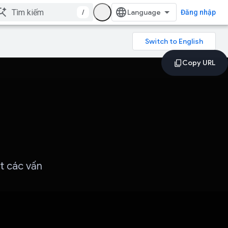
/
Đăng nhập
t các vấn