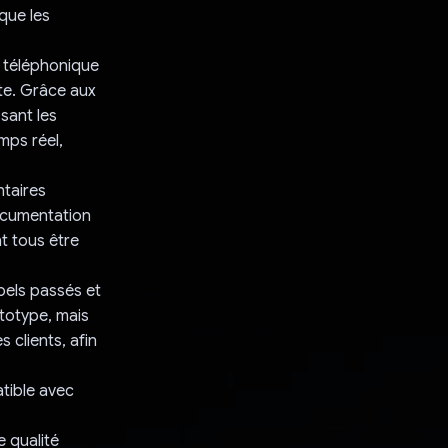
que les
e téléphonique
nte. Grâce aux
ssant les
mps réel,
taires
documentation
t tous être
pels passés et
ototype, mais
 clients, afin
tible avec
 qualité