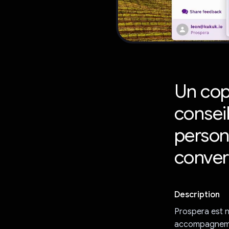
Un cop
consei
person
conver
Description
Prospera est n
accompagnemen