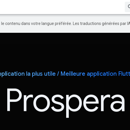
re le contenu dans votre langue préférée. Les traductions générées par I
plication la plus utile / Meilleure application Flut
Prospera