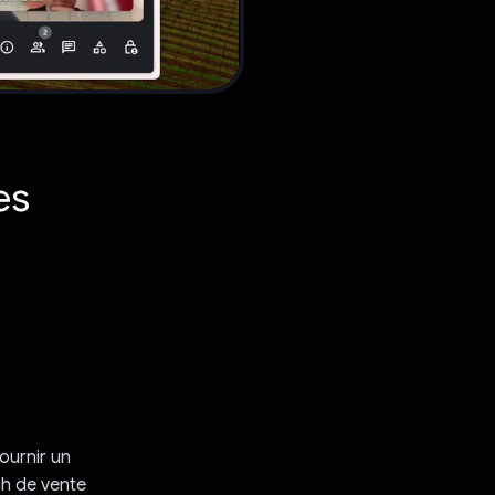
es
s
ournir un
h de vente