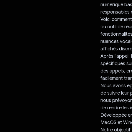
numérique basé
responsables d
Voici comment 
ou outil de ré
fonctionnalités
nuances vocale
affichés discr
Après l'appel
spécifiques sur
des appels, cr
facilement tr
Nous avons éga
de suivre leur
nous prévoyons 
de rendre les i
Développée en 
MacOS et Wind
Notre objectif