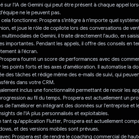
 sur l'IA de Gemini qui peut être présent à chaque appel lors
'équipe ne le peuvent pas.
cela fonctionne: Prospera s'intègre à n'importe quel systèm
union, et joue le rôle de copilote lors des conversations de ve
 multimodales de Gemini, il traite directement l'audio, en saisi
s importantes. Pendant les appels, il offre des conseils en te
ètement à l'écran.
, Prospera fournit un score de performances avec des commen
 les points forts et les axes d'amélioration. Il automatise la 
ée des tâches et rédige même des e-mails de suivi, qui peuven
ansférés dans votre CRM.
lement inclus une fonctionnalité permettant de revoir les ap
 progression au fil du temps. Prospera est actuellement un pr
de l'améliorer en intégrant des données sur l'entreprise et les
nsights de l'IA plus personnalisés et exploitables.
tant qu'application Flutter, Prospera est actuellement compa
ows, et des versions mobiles sont prévues.
 avec Prospera est de rendre le coaching commercial de haute