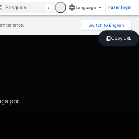
/
Fazer login
m ter erros.
nça por