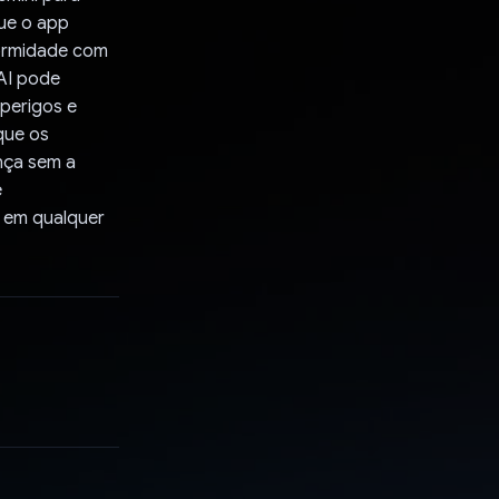
que o app
formidade com
gAI pode
 perigos e
que os
nça sem a
e
e em qualquer