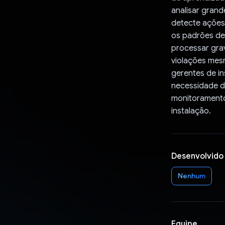
analisar gran
detecte ações
os padrões de 
processar grav
violações mes
gerentes de i
necessidade d
monitoramento
instalação.
Desenvolvido
Nenhum
Equipe