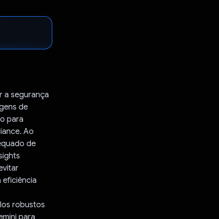
ar a segurança
agens de
eo para
iance. Ao
dequado de
sights
vitar
eficiência
los robustos
emini para