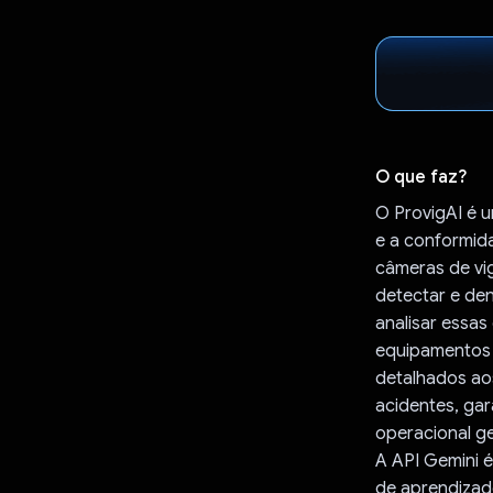
O que faz?
O ProvigAI é u
e a conformida
câmeras de vi
detectar e de
analisar essas
equipamentos e
detalhados aos
acidentes, ga
operacional ge
A API Gemini 
de aprendizad