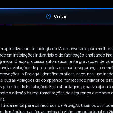
Votar
Voto dado.
m aplicativo com tecnologia de IA desenvolvido para melhor
de em instalações industriais e de fabricação analisando im
gilância. O app processa automaticamente gravações de víd
nunciar violações de protocolos de saúde, segurança e compl
 gravações, o ProvigAI identifica práticas inseguras, uso ina
 outras violações de compliance, fornecendo relatórios e in
 gerentes de instalações. Essa abordagem proativa ajuda a e
rante a adesão às regulamentações de segurança e melhora a 
ral.
é fundamental para os recursos da ProvigAI. Usamos os mode
o de máquina e as ferramentas de visão computacional do G