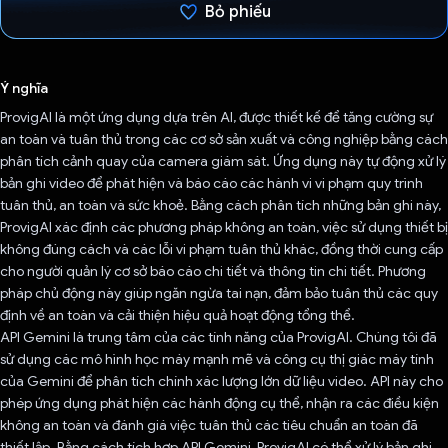
Bỏ phiếu
Đã bình chọn!
Ý nghĩa
ProvigAI là một ứng dụng dựa trên AI, được thiết kế để tăng cường sự
an toàn và tuân thủ trong các cơ sở sản xuất và công nghiệp bằng cách
phân tích cảnh quay của camera giám sát. Ứng dụng này tự động xử lý
bản ghi video để phát hiện và báo cáo các hành vi vi phạm quy trình
tuân thủ, an toàn và sức khoẻ. Bằng cách phân tích những bản ghi này,
ProvigAI xác định các phương pháp không an toàn, việc sử dụng thiết bị
không đúng cách và các lỗi vi phạm tuân thủ khác, đồng thời cung cấp
cho người quản lý cơ sở báo cáo chi tiết và thông tin chi tiết. Phương
pháp chủ động này giúp ngăn ngừa tai nạn, đảm bảo tuân thủ các quy
định về an toàn và cải thiện hiệu quả hoạt động tổng thể.
API Gemini là trung tâm của các tính năng của ProvigAI. Chúng tôi đã
sử dụng các mô hình học máy mạnh mẽ và công cụ thị giác máy tính
của Gemini để phân tích chính xác lượng lớn dữ liệu video. API này cho
phép ứng dụng phát hiện các hành động cụ thể, nhận ra các điều kiện
không an toàn và đánh giá việc tuân thủ các tiêu chuẩn an toàn đã
thiết lập. Bằng cách tích hợp API Gemini, ProvigAI có thể xử lý bản ghi