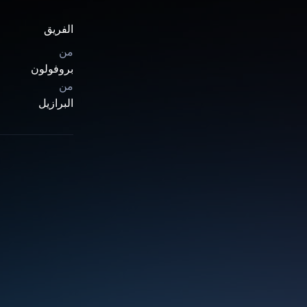
الفريق
من
بروفولون
من
البرازيل