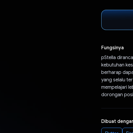
Fungsinya
pStella diranc
kebutuhan kes
berharap dapa
yang selalu t
mempelajari le
dorongan posit
Dibuat denga
Flutter
Fir