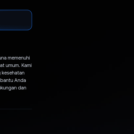
 guna memenuhi
kat umum. Kami
g kesehatan
mbantu Anda
dukungan dan