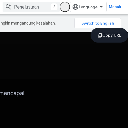
/
Masuk
mungkin mengandung kesalahan.
mencapai