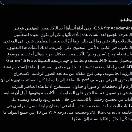
تم التصويت.
وظيفتها
Q&A for Academics، وهي أداة أنشأها أحد الأكاديميين المهتمين بتوفير
المعرفة للجميع لقد أنشأت هذه الأداة لأنّها يمكن أن تكون مفيدة للمعلّمين
والطلاب والباحثين وما إلى ذلك. وبما أنّ العديد من المعلّمين يثقون في المحتوى
المكتوب في الكتب بدلاً من المحتوى على الإنترنت، لذلك أنشأت هذا التطبيق.
باستخدام ميزة "سين وجيم" للأكاديميين، يمكنك طرح سؤال أو تقديم موضوع
وتحميل مستند PDF. يستخدم نظامنا واجهة برمجة التطبيقات Gemini 1.5 Pro
API لتقديم إجابات دقيقة تستند فقط إلى محتوى المستند. [إضافة] تُستخدَم تقنية
الرؤية الحاسوبية، وهي فرع متقدّم من معالجة الصور الرقمية، لاستخراج
المحتوى المرئي من ملف pdf. بالإضافة إلى ذلك، إذا كان المستند يحتوي على أيّ
أرقام أو مخططات أو صور أو جداول، ستستخرج أداتنا هذه العناصر المرئية.
هدفي هو تسهيل عملية العثور على المعلومات الأكاديمية وفهمها. آمل أن تساهم
أداتنا في تحسين رحلتك الأكاديمية من خلال تقديم ردود واضحة ومفيدة على
طلبات البحث. لقد استخدمت هذه الأداة في امتحان نهاية الفصل الدراسي في
جامعة NIT Kurukshetra، وحصلت على درجة A (9 من 10) في جميع المواد، ما
يشكّل إنجازًا رائعًا بالنسبة إليّ. شكرًا