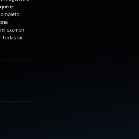
 que el
completo.
iona
a mi examen
n todas las