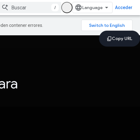
/
Acceder
ueden contener errores.
ara