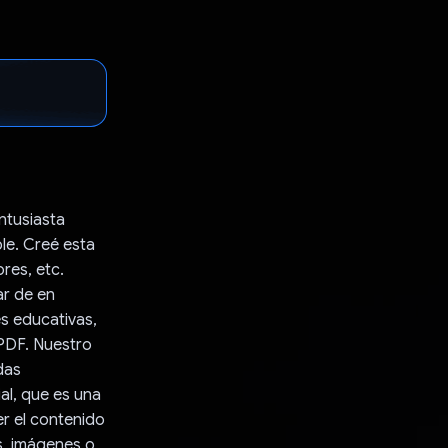
ntusiasta
le. Creé esta
res, etc.
ar de en
es educativas,
PDF. Nuestro
das
al, que es una
r el contenido
s, imágenes o