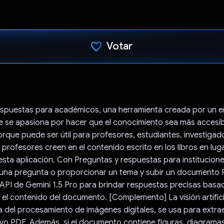
Votar
Votaste
espuestas para académicos, una herramienta creada por un e
 se apasiona por hacer que el conocimiento sea más accesib
rque puede ser útil para profesores, estudiantes, investigado
ofesores creen en el contenido escrito en los libros en lug
 esta aplicación. Con Preguntas y respuestas para institucion
una pregunta o proporcionar un tema y subir un documento 
 API de Gemini 1.5 Pro para brindar respuestas precisas basa
el contenido del documento. [Complemento] La visión artifici
del procesamiento de imágenes digitales, se usa para extrae
hivo PDF. Además, si el documento contiene figuras, diagrama