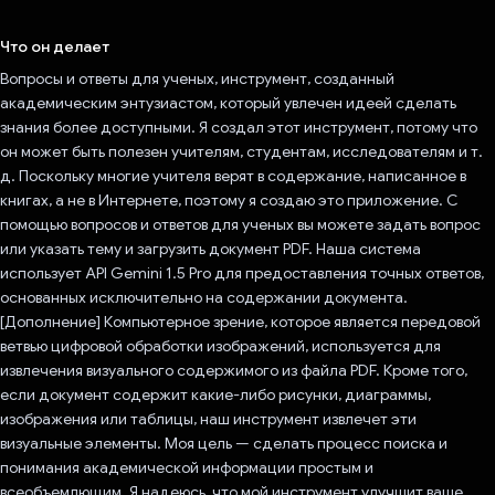
Проголосовал!
Что он делает
Вопросы и ответы для ученых, инструмент, созданный
академическим энтузиастом, который увлечен идеей сделать
знания более доступными. Я создал этот инструмент, потому что
он может быть полезен учителям, студентам, исследователям и т.
д. Поскольку многие учителя верят в содержание, написанное в
книгах, а не в Интернете, поэтому я создаю это приложение. С
помощью вопросов и ответов для ученых вы можете задать вопрос
или указать тему и загрузить документ PDF. Наша система
использует API Gemini 1.5 Pro для предоставления точных ответов,
основанных исключительно на содержании документа.
[Дополнение] Компьютерное зрение, которое является передовой
ветвью цифровой обработки изображений, используется для
извлечения визуального содержимого из файла PDF. Кроме того,
если документ содержит какие-либо рисунки, диаграммы,
изображения или таблицы, наш инструмент извлечет эти
визуальные элементы. Моя цель — сделать процесс поиска и
понимания академической информации простым и
всеобъемлющим. Я надеюсь, что мой инструмент улучшит ваше