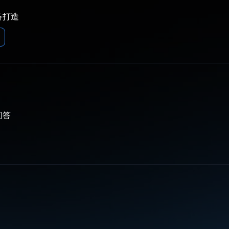
备打造
问答