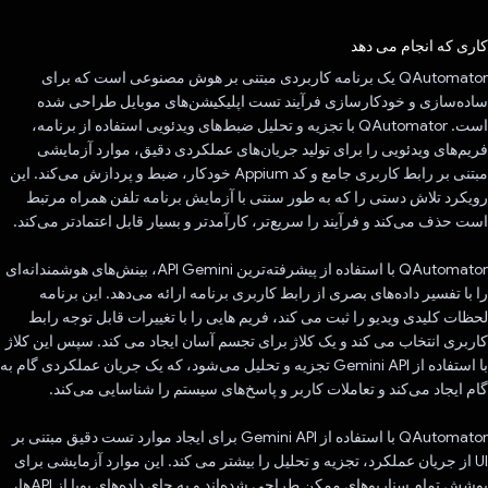
رای داد!
کاری که انجام می دهد
QAutomator یک برنامه کاربردی مبتنی بر هوش مصنوعی است که برای
ساده‌سازی و خودکارسازی فرآیند تست اپلیکیشن‌های موبایل طراحی شده
است. QAutomator با تجزیه و تحلیل ضبط‌های ویدئویی استفاده از برنامه،
فریم‌های ویدئویی را برای تولید جریان‌های عملکردی دقیق، موارد آزمایشی
مبتنی بر رابط کاربری جامع و کد Appium خودکار، ضبط و پردازش می‌کند. این
رویکرد تلاش دستی را که به طور سنتی با آزمایش برنامه تلفن همراه مرتبط
است حذف می‌کند و فرآیند را سریع‌تر، کارآمدتر و بسیار قابل اعتمادتر می‌کند.
QAutomator با استفاده از پیشرفته‌ترین API Gemini، بینش‌های هوشمندانه‌ای
را با تفسیر داده‌های بصری از رابط کاربری برنامه ارائه می‌دهد. این برنامه
لحظات کلیدی ویدیو را ثبت می کند، فریم هایی را با تغییرات قابل توجه رابط
کاربری انتخاب می کند و یک کلاژ برای تجسم آسان ایجاد می کند. سپس این کلاژ
با استفاده از Gemini API تجزیه و تحلیل می‌شود، که یک جریان عملکردی گام به
گام ایجاد می‌کند و تعاملات کاربر و پاسخ‌های سیستم را شناسایی می‌کند.
QAutomator با استفاده از Gemini API برای ایجاد موارد تست دقیق مبتنی بر
UI از جریان عملکرد، تجزیه و تحلیل را بیشتر می کند. این موارد آزمایشی برای
پوشش تمام سناریوهای ممکن طراحی شده‌اند و به جای داده‌های پویا از APIها،