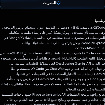
التصويت
تم التصويت.
وظيفتها
‫QiCode هي منصة للذكاء الاصطناعي التوليدي بدون استخدام الرموز البرمجية،
وهي مناسبة لأي مستخدم، وتركز بشكل كبير على إنشاء تطبيقات متكاملة
للمؤسسات في مجموعات تقنية مختلفة. في البداية، يتم إنشاء MongoDB في
Node.js/Express، ولكن يتم تجريد اللب لبدء إنشاء قواعد بيانات
Sprinboot/React/SQL.
يستخدم QiCode واجهة برمجة التطبيقات Gemini API لتحليل الذكاء الاصطناعي
وتحليل اللغة الطبيعية (NLU/NLP) باستخدام طلبات أو ردود منظَّمة. نحن نستخدم
في البداية ChatSession Gemini API لحلّ مشاكل الجلسات السابقة التي
واجهناها في البداية على واجهة Chat Web من QiCode. سنستخدم أيضًا
Gemini لإنشاء بيانات الاختبار المستخدَمة في التطبيقات التي ننشئها.
تجبر QiCode واجهة برمجة التطبيقات Gemini API على عرض ردود منظَّمة
تتطابق مع تعريفات المخططات المستخدَمة في BuildEngine، وبالتالي يتم إنشاء
التطبيقات في الحزمة المحدّدة.
تعالج واجهة برمجة التطبيقات Firebase Javascript API جميع الأحداث المستندة
إلى أحداث واجهة المستخدم، وتعالج جميع الأحداث من جهة الخادم من خلال
استخدام واجهة برمجة التطبيقات Firebase Admin API في وظائف Firabase