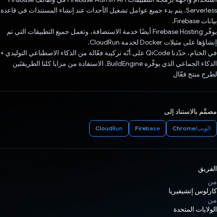
Serverless. يتم بدء جميع عوامل تشغيل الأحداث عند إنشاء المستندات في قاعدة
بيانات Firebase.
يوفّر Firebase Hosting أيضًا خدمة الاستضافة، وتعمل جميع التطبيقات التي تم
إنشاؤها على مثيلات Docker لخدمة CloudRun.
في الختام، حدّدنا QiCode على أنّه تركيبة فعّالة من الذكاء الاصطناعي التوليدي +
الذكاء الجماعي الذي يوفّره BuildEngine. الاستفادة من مزايا كلتا الطريقتَين
لطرح منتج فعّال
مصمَّم بالاستناد إلى
الويب/Chrome
Firebase
CloudRun
الفريق
من
كارلوس إتشيفيريا
من
الولايات المتحدة