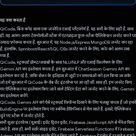
वोट कर दिया है!
यह क्या करता है
QiCode, बिना कोड वाला एक जनरेटिव एआई प्लैटफ़ॉर्म है. यह सभी के लिए सही है. साथ
ही, यह अलग-अलग टेक्नोलॉजी स्टैक में एंटरप्राइज़ फ़ुल-स्टैक ऐप्लिकेशन जनरेट करने पर
ज़्यादा फ़ोकस करता है. शुरुआत में, यह Node.js/Express MongoDB जनरेट कर रहा
है. हालांकि, Sprinboot/React/SQL-DBs जनरेट करने के लिए, कोर को अलग रखा
गया है.
QiCode, स्ट्रक्चर्ड प्रॉम्प्ट/जवाबों के साथ NLU/NLP और एआई विश्लेषण के लिए
Gemini API का इस्तेमाल करता है. हम शुरुआत में ChatSession Gemini API का
इस्तेमाल कर रहे हैं, ताकि सेशन के इतिहास से जुड़ी उन समस्याओं को हल किया जा सके
जो हमें शुरुआत में QiCode के वेब चैट इंटरफ़ेस पर आ रही थीं. साथ ही, हम जनरेट किए
गए ऐप्लिकेशन पर इस्तेमाल किए जाने वाले टेस्टिंग डेटा को जनरेट करने के लिए, Gemini
का इस्तेमाल करेंगे.
QiCode, Gemini API को ऐसे स्ट्रक्चर्ड रिस्पॉन्स दिखाने के लिए मजबूर करता है जो हमारे
BuildEngine पर इस्तेमाल किए गए स्कीमा डेफ़िनिशन से मेल खाते हैं. इससे, ऐप्लिकेशन
चुने गए स्टैक में जनरेट होते हैं.
सभी यूज़र इंटरफ़ेस (यूआई) इवेंट ड्रिवन इवेंट, Firebase JavaScript API से मैनेज किए
जाते हैं. साथ ही, सभी सर्वर साइड इवेंट, Firebase Serverless Functions में Firebase
Admin API का इस्तेमाल करके मैनेज किए जाते हैं. Firebase डेटाबेस में दस्तावेज़ बनाने