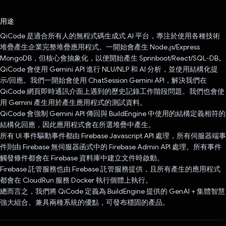
已投票！
用途
QiCode 是適合所有人的無程式碼生成式 AI 平台，專注於使用各種技術
堆疊產生企業完整堆疊應用程式。一開始會產生 Node.js/Express
MongoDB，但核心會抽象化，以便開始產生 Sprinboot/React/SQL-DB。
QiCode 會使用 Gemini API 進行 NLU/NLP 和 AI 分析，並使用結構化提
示/回應。我們一開始會使用 ChatSession Gemini API，解決我們在
QiCode 網頁即時通訊介面上遇到的歷史記錄工作階段問題。我們也會使
用 Gemini 產生用於產生應用程式的測試資料。
QiCode 會強制 Gemini API 傳回與 BuildEngine 中使用的結構定義相符的
結構化回應，因此應用程式會在所選堆疊中產生。
所有 UI 事件驅動事件都由 Firebase Javascript API 處理，所有伺服器端事
件則由 Firebase 無伺服器函式中的 Firebase Admin API 處理。所有事件
觸發條件都會在 Firebase 資料庫中建立文件時啟動。
Firebase 託管服務也由 Firebase 託管服務提供，且所有產生的應用程式
都會在 CloudRun 服務 Docker 執行個體上執行。
總而言之，我們將 QiCode 定義為 BuildEngine 提供的 GenAI + 集體智慧
強大組合。兼具兩種系統的優點，可發布穩固的產品。