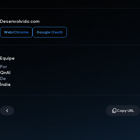
Desenvolvido com
Web/Chrome
Google Oauth
Equipe
Por
QnAI
De
Índia