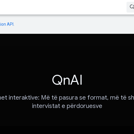
ion API
.
QnAI
et interaktive: Më të pasura se format, më të sh
intervistat e përdoruesve