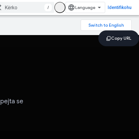
/
Identifikohu
pejta se