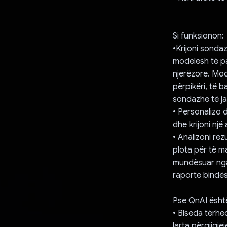
Si funksionon:
•Krijoni sonda
modelesh të pa
njerëzore. Mod
përpikëri, të b
sondazhe të j
• Personalizo d
dhe krijoni një
• Analizoni rez
plota për të m
mundësuar nga 
raporte bindës
Pse QnAI ësht
• Biseda tërhe
larta përgjigje