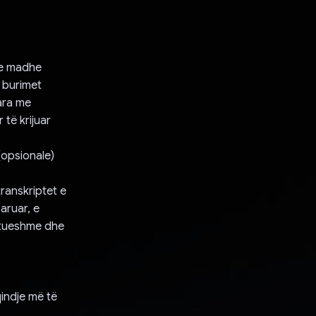
 e madhe
 burimet
ara me
 të krijuar
(opsionale)
transkriptet e
aruar, e
batueshme dhe
qindje më të