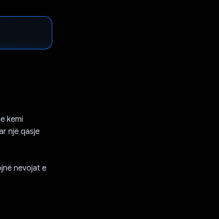
Ne kemi
ar një qasje
jnë nevojat e