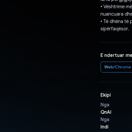
• Vështrime më 
nuancuara dhe 
• Të dhëna të p
sipërfaqësor.
E ndertuar m
Web/Chrome
Ekipi
Nga
QnAI
Nga
Indi