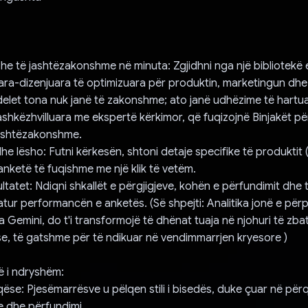
zhe të jashtëzakonshme në minuta: Zgjidhni nga një bibliotekë
ra-dizenjuara të optimizuara për produktin, marketingun dhe
elet tona nuk janë të zakonshme; ato janë udhëzime të hartu
ashkëzhvilluara me ekspertë kërkimor, që fuqizojnë Binjakët për
ashtëzakonshme.
he lësho: Futni kërkesën, shtoni detaje specifike të produktit 
 anketë të fuqishme me një klik të vetëm.
ultatet: Ndiqni shkallët e përgjigjeve, kohën e përfundimit dhe 
atur performancën e anketës. (Së shpejti: Analitika jonë e përp
Gemini, do t'i transformojë të dhënat tuaja në njohuri të z
e, të gatshme për të ndikuar në vendimmarrjen kryesore )
ë i ndryshëm:
qëse: Pjesëmarrësve u pëlqen stili i bisedës, duke çuar në për
je dhe përfundimi.