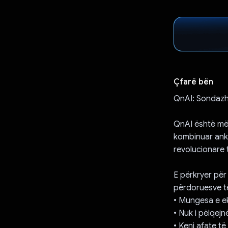
Çfarë bën
QnAI: Sondazh
QnAI është më 
kombinuar anket
revolucionare t
E përkryer për
përdoruesve të
• Mungesa e ek
• Nuk i pëlqejn
• Keni afate t