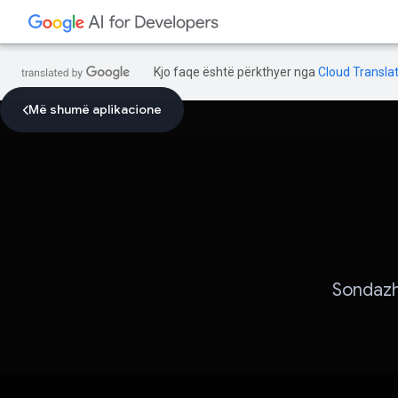
Kjo faqe është përkthyer nga
Cloud Translat
Më shumë aplikacione
Sondazh