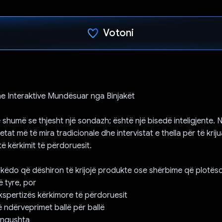
Votoni
Votuar!
e Interaktive Mundësuar nga Binjakët
shumë se thjesht një sondazh; është një bisedë inteligjente. 
at më të mira tradicionale dhe intervistat e thella për të kriju
ë kërkimit të përdoruesit.
 këdo që dëshiron të krijojë produkte ose shërbime që plotëso
 tyre, por
spertizës kërkimore të përdoruesit
ë ndërveprimet ballë për ballë
ë ngushta