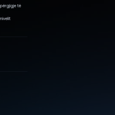
përgjigje të
ivelit