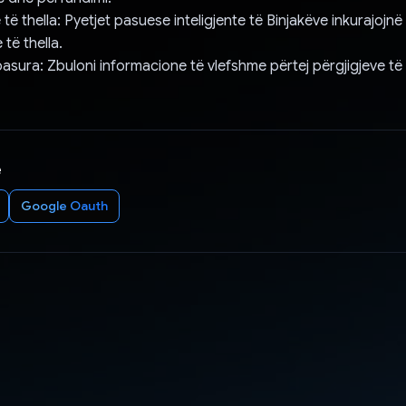
të thella: Pyetjet pasuese inteligjente të Binjakëve inkurajojnë 
të thella.
asura: Zbuloni informacione të vlefshme përtej përgjigjeve të n
e
Google Oauth