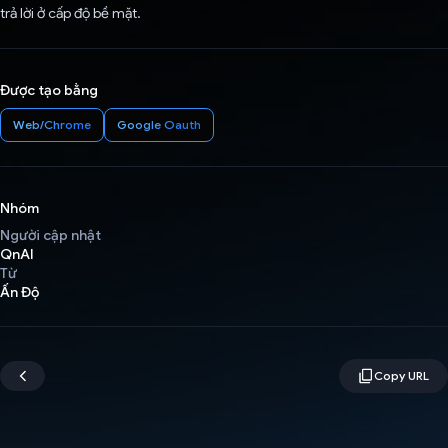
trả lời ở cấp độ bề mặt.
Được tạo bằng
Web/Chrome
Google Oauth
Nhóm
Người cập nhật
QnAI
Từ
Ấn Độ