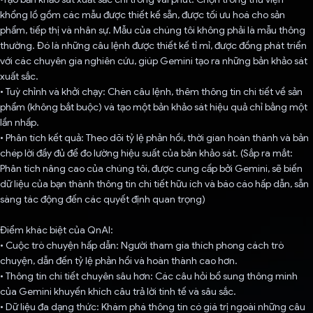
khổng lồ gồm các mẫu được thiết kế sẵn, được tối ưu hoá cho sản
phẩm, tiếp thị và nhân sự. Mẫu của chúng tôi không phải là mẫu thông
thường. Đó là những câu lệnh được thiết kế tỉ mỉ, được đồng phát triển
với các chuyên gia nghiên cứu, giúp Gemini tạo ra những bản khảo sát
xuất sắc.
• Tuỳ chỉnh và khởi chạy: Chèn câu lệnh, thêm thông tin chi tiết về sản
phẩm (không bắt buộc) và tạo một bản khảo sát hiệu quả chỉ bằng một
lần nhấp.
• Phân tích kết quả: Theo dõi tỷ lệ phản hồi, thời gian hoàn thành và bản
chép lời đầy đủ để đo lường hiệu suất của bản khảo sát. (Sắp ra mắt:
Phân tích nâng cao của chúng tôi, được cung cấp bởi Gemini, sẽ biến
dữ liệu của bạn thành thông tin chi tiết hữu ích và báo cáo hấp dẫn, sẵn
sàng tác động đến các quyết định quan trọng)
Điểm khác biệt của QnAI:
• Cuộc trò chuyện hấp dẫn: Người tham gia thích phong cách trò
chuyện, dẫn đến tỷ lệ phản hồi và hoàn thành cao hơn.
• Thông tin chi tiết chuyên sâu hơn: Các câu hỏi bổ sung thông minh
của Gemini khuyến khích câu trả lời tinh tế và sâu sắc.
• Dữ liệu đa dạng thức: Khám phá thông tin có giá trị ngoài những câu