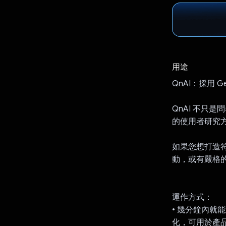
用途
QnAI：採用 G
QnAI 不只
的使用者研究
如果您想打造
動，或有嚴格
運作方式：
• 幾分鐘內
化，可用於產