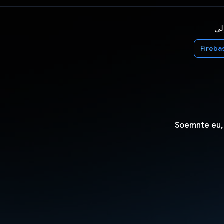
إلى
Fireba
Soemnte eu, 