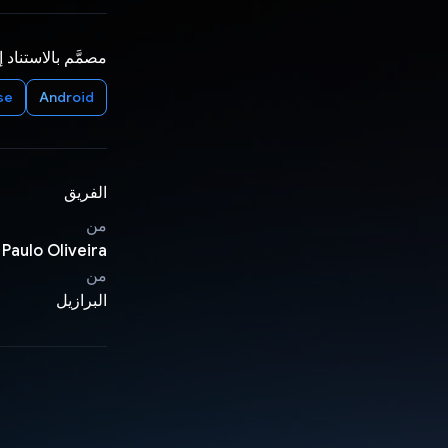
مصمَّم بالاستناد 
se
Android
الفريق
من
Paulo Oliveira
من
البرازيل