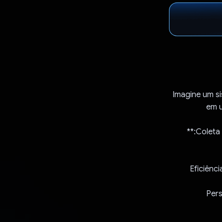
Imagine um sis
em u
- **Efic
- **