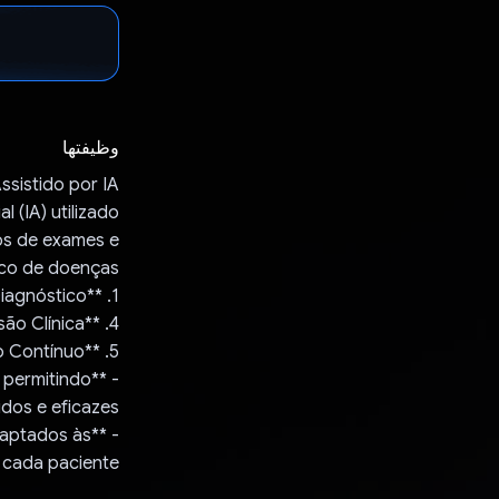
وظيفتها
sistido por IA
l (IA) utilizado
dos de exames e
ico de doenças.
1. **Coleta de Dados:** 2. **Processamento de Dados:** 3. **Análise e Diagnóstico:**
4. **Suporte à Decisão Clínica:**
5. **Monitoramento Contínuo:**
, permitindo
dos e eficazes.
adaptados às
e cada paciente.