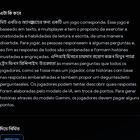
ভোট দিয়েছেন!
এটা কি করে
মিউ এনভিও অ্যানড্রয়েডের জন্য একটি um jogo corresponde. Esse jogo é
baseado em texto, é multiplayer e tem o propósito de exercitar a
criatividade e habilidades de leitura e escrita, de uma maneira
divertida. Para jogar, as pessoas responseem à algumas perguntas e,
ao fim as respostas de todos são combinadas e formam histórias
inusitadas e engraçadas. এপিআই হিসাবে চামাদাস প্রয়োগ করুন মিথুন প্যারা
ট্রেস ফিনস প্রিন্সিপাইস: উত্তরদাতা às mesmas perguntas que todos os
jogadores, como se fosse mais um jogador, criar histórias com base
nas respostas embaralhadas e também propor um deguntasóleto
perguntasales. Os jogadores podem tentar descobrir quais respostas
foram elaboradas pelo modelo de IA, em troca de pontos. Para gerar
histórias através do modelo Gemini, os jogadores devem pagar alguns
pontos.
দিয়ে নির্মিত
অ্যান্ড্রয়েড