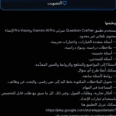
التصويت
تم التصويت.
وظيفتها
يستخدم تطبيق Question Crafter ميزتَي Gemini AI Pro وPro Vision لإنشاء
محتوى تلقائي غير محدود.
-- أسئلة متعددة الخيارات، واختبارات تجريبية،
-- ملاحظات دراسية، ومواد دراسية،
-- أسئلة تخمينية،
-- أسئلة للمبتدئين،
استنادًا إلى المواضيع والمناهج والروابط والصور المقدَّمة.
يمكنك أيضًا طرح أي سؤال
-- روابط لأسئلة سابقة،
-- تحويل الملاحظات المكتوبة بخط اليد إلى نص رقمي، والبحث عن وظائف،
-- المساعدة في المهام
-- أفكار تجارية، وطلبات القبول، وغير ذلك. كل ما سبق مع طلب قابل للتخصيص
باستخدام خيارات الإعداد.
يمكنك تنزيل التطبيق هنا
https://play.google.com/store/apps/details?
id=com.kampusside.questioncrafter