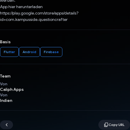
werden.
App hier herunterladen
https://play.google.com/store/apps/details?
id=com.kampusside.questioncrafter
Basis
Flutter
Android
Firebase
Team
Von
Caliph Apps
Von
Indien