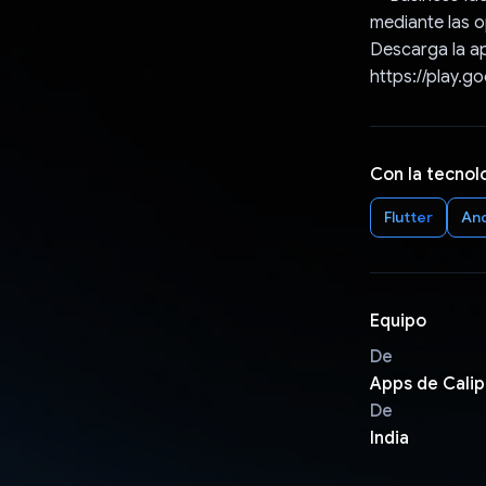
mediante las o
Descarga la a
https://play.g
Con la tecnol
Flutter
An
Equipo
De
Apps de Cali
De
India