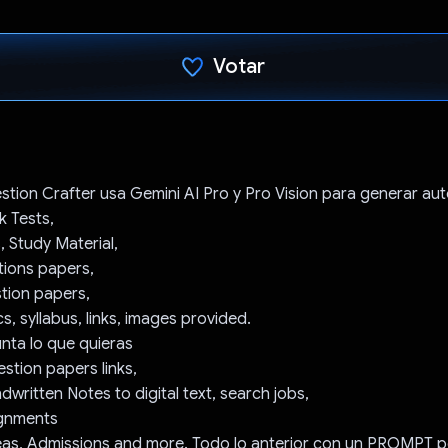
Votar
Votaste
stion Crafter usa Gemini AI Pro y Pro Vision para generar a
 Tests,
, Study Material,
tions papers,
stion papers,
s, syllabus, links, images provided.
nta lo que quieras
estion papers links,
dwritten Notes to digital text, search jobs,
ignments
deas, Admissions and more. Todo lo anterior con un PROMPT p