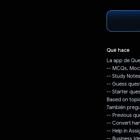
Qué hace
La app de Que
-- MCQs, Mock
-- Study Notes
-- Guess ques
-- Starter que
Based on topic
También pregu
-- Previous qu
-- Convert han
-- Help in Ass
-- Business I