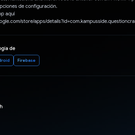
pciones de configuración.
pp aquí
oogle.com/store/apps/details?id=com.kampusside.questioncra
ogía de
droid
Firebase
ph