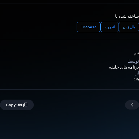
ساخته شده با
بال زدن
اندروید
Firebase
تیم
توسط
برنامه های خلیفه
از
هند