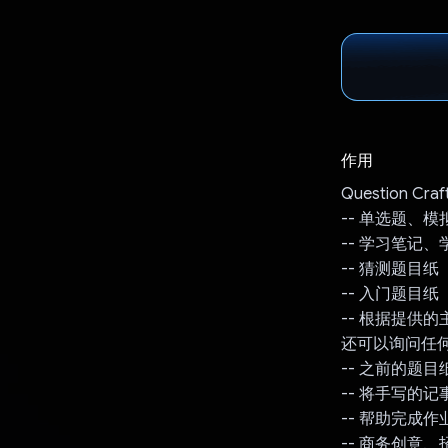
作用
Question Cr
-- 单选题、模
-- 学习笔记
-- 猜测题目纸
-- 入门题目纸
-- 根据提供
还可以询问任
-- 之前的题目
-- 将手写的
-- 帮助完成作
-- 商务创意