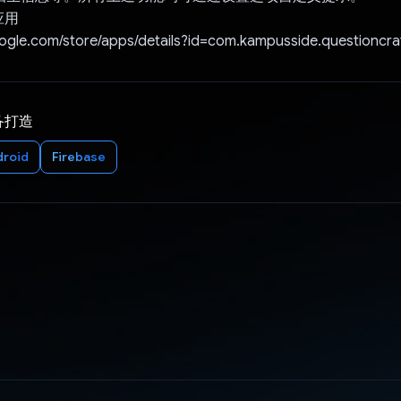
应用
oogle.com/store/apps/details?id=com.kampusside.questioncra
备打造
droid
Firebase