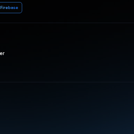
Firebase
er