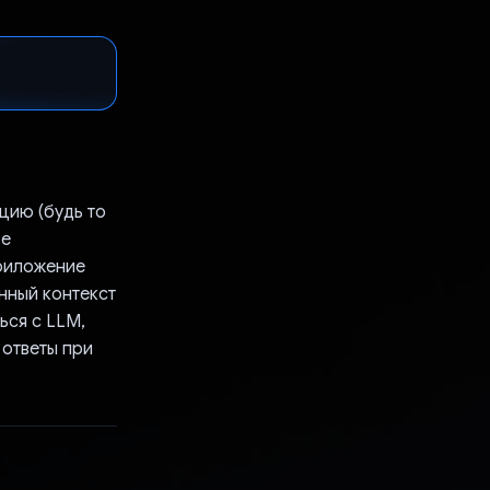
цию (будь то
ве
приложение
нный контекст
ься с LLM,
 ответы при