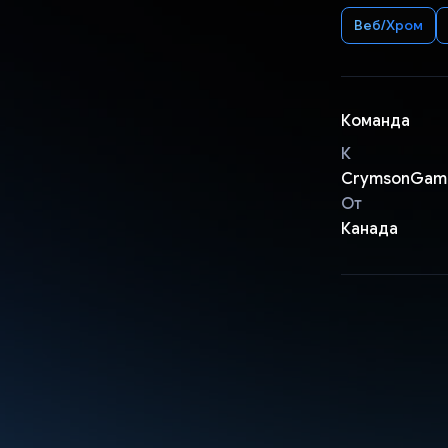
Веб/Хром
Команда
К
CrymsonGam
От
Канада