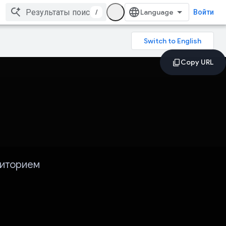
/
Войти
зиторием