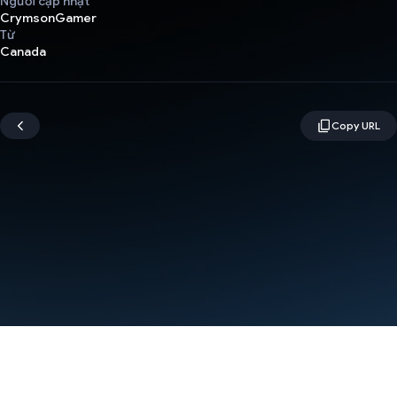
Người cập nhật
CrymsonGamer
Từ
Canada