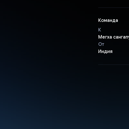
Команда
К
Мегха сангап
От
Индия