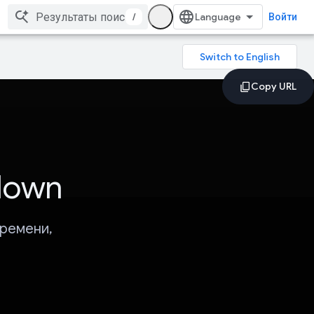
/
Войти
down
времени,