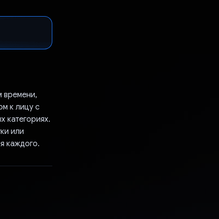
м времени,
ом к лицу с
х категориях.
ки или
я каждого.