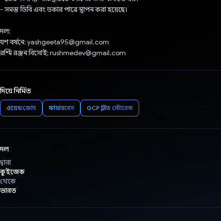
- সমস্ত ডিবি এবং ডকার পাত্রে স্থাপন করা হয়েছে।
দল:
যশ বর্ষনে: yashgeeta95@gmail.com
রশ্মি রঞ্জন বিসোই: rushmedev@gmail.com
দিয়ে নির্মিত
ওয়েব/ক্রোম
ফায়ারবেস
GCP ক্লাউড স্টোরেজ
দল
দ্বারা
কুইজেক
থেকে
ভারত