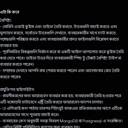
ভোট দিয়েছেন!
এটা কি করে
বৈশিষ্ট্য:
- জেমিনি এআই কুইজ এবং ভাইভা তৈরি করতে, উত্তরগুলি যাচাই করতে এবং
মূল্যায়ন করতে, সর্বোত্তম উত্তরগুলি দেখাতে, ব্যবহারকারীর সাথে চ্যাট করতে,
সন্দেহগুলি পরিষ্কার করতে এবং ব্যবহারকারীর প্রদত্ত ফাইলগুলি বিশ্লেষণ করতে
ব্যবহৃত হয়৷
- পূর্বনির্ধারিত বিকল্পগুলি নির্বাচন করে বা একটি ফাইল আপলোড করে কুইজ তৈরি
করা যেতে পারে। ভাইভা উত্তর দিতে ব্যবহারকারী স্পিচ টু টেক্সট বৈশিষ্ট্য টাইপ বা
ব্যবহার করতে পারেন।
- সম্প্রদায় যেখানে আপনি প্রশ্ন শেয়ার করতে পারেন এবং আলোচনার থ্রেড তৈরি
করতে পারেন৷
প্রযুক্তিগত হাইলাইটস:
- প্রমাণীকরণের জন্য ফায়ারবেস ব্যবহার করা হয়, ব্যবহারকারী তৈরি হওয়ার পরে
এটি মঙ্গোডবি ডাটাবেসে এন্ট্রি তৈরি করতে ফায়ারবেস ফাংশন চালায়।
- UI এপিআই কল পাঠায় তারপর স্প্রিংবুট ব্যাকএন্ড প্রক্রিয়াকরণের আগে এটিকে
ফায়ারবেসের সাথে পুনরায় যাচাই করে।
- ব্যবহারের কেস অনুযায়ী সমস্ত বিবরণ MongoDB বা Postgresql-এ সংরক্ষিত।
- রেডিস নির্দিষ্ট পরিস্থিতিতে ক্যাশের জন্য ব্যবহৃত হয়।