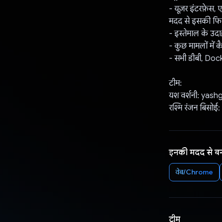
- यूज़र इंटरफ़ेस
मदद से इसकी फिर स
- इस्तेमाल के उ
- कुछ मामलों में 
- सभी डीबी, Docke
टीम:
यश वर्शनी: ya
रश्मि रंजन बिस
इनकी मदद से ब
वेब/Chrome
टीम