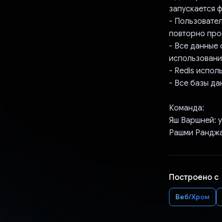
запускается 
- Пользовател
повторно про
- Все данные 
использовани
- Redis испол
- Все базы да
Команда:
Яш Варшней: 
Рашми Ранджа
Построено с
Веб/Хром