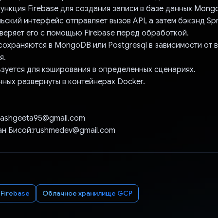
функция Firebase для создания записи в базе данных Mong
ьский интерфейс отправляет вызов API, а затем бэкэнд Sp
веряет его с помощью Firebase перед обработкой.
сохраняются в MongoDB или Postgresql в зависимости от 
я.
ьзуется для кэширования в определенных сценариях.
нных развернуты в контейнерах Docker.
yashgeeta95@gmail.com
н Бисой:rushmedev@gmail.com
Firebase
Облачное хранилище GCP