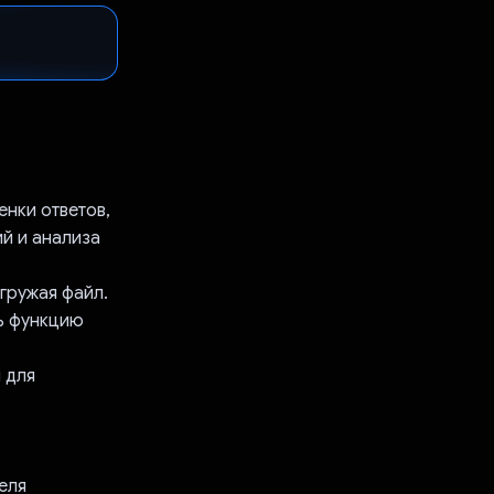
енки ответов,
ий и анализа
гружая файл.
ть функцию
 для
еля