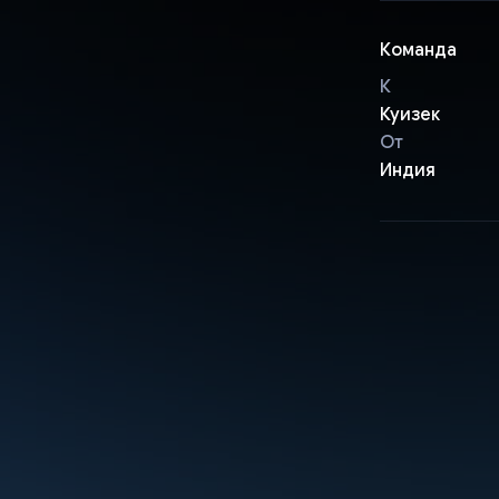
Команда
К
Куизек
От
Индия