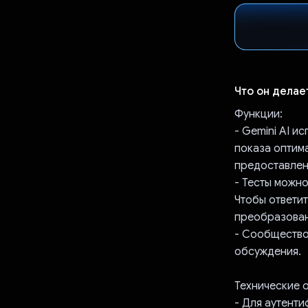
Что он делае
Функции:
- Gemini AI и
показа оптима
предоставлен
- Тесты можн
Чтобы ответит
преобразовани
- Сообщество
обсуждения.
Технические 
- Для аутенти