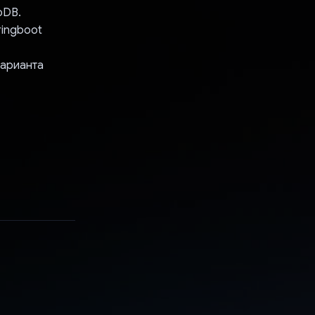
oDB.
ringboot
варианта