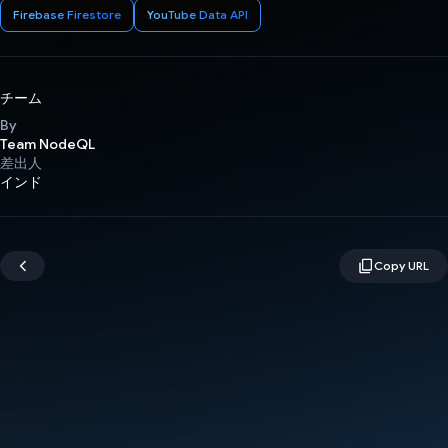
Firebase Firestore
YouTube Data API
チーム
By
Team NodeQL
差出人
インド