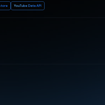
store
YouTube Data API