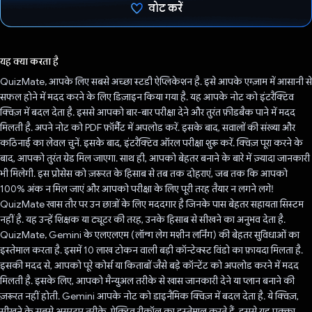
वोट करें
वोट कर दिया है!
यह क्या करता है
QuizMate, आपके लिए सबसे अच्छा स्टडी ऐप्लिकेशन है. इसे आपके एग्ज़ाम में आसानी से
सफल होने में मदद करने के लिए डिज़ाइन किया गया है. यह आपके नोट को इंटरैक्टिव
क्विज़ में बदल देता है. इससे आपको बार-बार परीक्षा देने और तुरंत फ़ीडबैक पाने में मदद
मिलती है. अपने नोट को PDF फ़ॉर्मैट में अपलोड करें. इसके बाद, सवालों की संख्या और
कठिनाई का लेवल चुनें. इसके बाद, इंटरैक्टिव ऑरल परीक्षा शुरू करें. क्विज़ पूरा करने के
बाद, आपको तुरंत ग्रेड मिल जाएगा. साथ ही, आपको बेहतर बनाने के बारे में ज़्यादा जानकारी
भी मिलेगी. इस प्रोसेस को ज़रूरत के हिसाब से तब तक दोहराएं, जब तक कि आपको
100% अंक न मिल जाएं और आपको परीक्षा के लिए पूरी तरह तैयार न लगने लगे!
QuizMate खास तौर पर उन छात्रों के लिए मददगार है जिनके पास बेहतर सहायता सिस्टम
नहीं है. यह उन्हें शिक्षक या ट्यूटर की तरह, उनके हिसाब से सीखने का अनुभव देता है.
QuizMate, Gemini के एलएलएम (लॉन्ग लेग मशीन लर्निंग) की बेहतर सुविधाओं का
इस्तेमाल करता है. इसमें 10 लाख टोकन वाली बड़ी कॉन्टेक्स्ट विंडो का फ़ायदा मिलता है.
इसकी मदद से, आपको पूरे कोर्स या किताबों जैसे बड़े कॉन्टेंट को अपलोड करने में मदद
मिलती है. इसके लिए, आपको मैन्युअल तरीके से खास जानकारी देने या प्लान बनाने की
ज़रूरत नहीं होती. Gemini आपके नोट को डाइनैमिक क्विज़ में बदल देता है. ये क्विज़,
सीखने के सबसे असरदार तरीके, ऐक्टिव रीकॉल का इस्तेमाल करते हैं. इससे यह पक्का