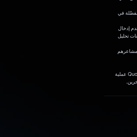
عداداتهم المفضّلة في
Exp، التي تتيح للمستخدم إدخال
ات تحليل
 مشاعرهم
من خلال دمج الذكاء الاصطناعي (AI) المتطور في Google Gemini، يحوّل تطبيق Quotient عملية
خرين.